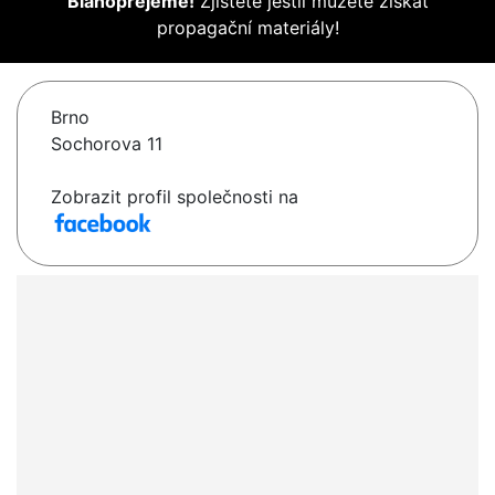
Blahopřejeme!
Zjistěte jestli můžete získat
propagační materiály!
Brno
Sochorova 11
Zobrazit profil společnosti na