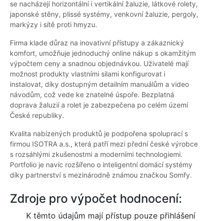
se nacházejí horizontální i vertikální žaluzie, látkové rolety,
japonské stěny, plissé systémy, venkovní žaluzie, pergoly,
markýzy i sítě proti hmyzu.
Firma klade důraz na inovativní přístupy a zákaznický
komfort, umožňuje jednoduchý online nákup s okamžitým
výpočtem ceny a snadnou objednávkou. Uživatelé mají
možnost produkty vlastními silami konfigurovat i
instalovat, díky dostupným detailním manuálům a video
návodům, což vede ke znatelné úspoře. Bezplatná
doprava žaluzií a rolet je zabezpečena po celém území
České republiky.
Kvalita nabízených produktů je podpořena spoluprací s
firmou ISOTRA a.s., která patří mezi přední české výrobce
s rozsáhlými zkušenostmi a moderními technologiemi.
Portfolio je navíc rozšířeno o inteligentní domácí systémy
díky partnerství s mezinárodně známou značkou Somfy.
Zdroje pro výpočet hodnocení:
K těmto údajům mají přístup pouze přihlášení