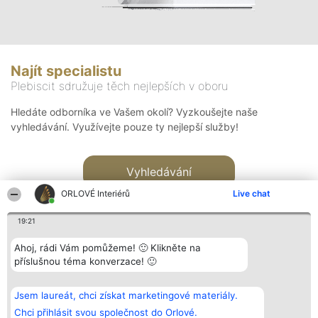
Najít specialistu
Plebiscit sdružuje těch nejlepších v oboru
Hledáte odborníka ve Vašem okolí? Vyzkoušejte naše
vyhledávání. Využívejte pouze ty nejlepší služby!
Vyhledávání
ORLOVÉ Interiérů
Live chat
19:21
Ahoj, rádi Vám pomůžeme! 🙂 Klikněte na
příslušnou téma konverzace! 🙂
Organizátor hlasování
Plebiscyt
Kontakt
Bright Side Solutions sp. z o.
Vítězové
Kontakt
Jsem laureát, chci získat marketingové materiály.
o. sp. k.
Seznam všech
ul. Ruska 22
laureátů
Chci přihlásit svou společnost do Orlové.