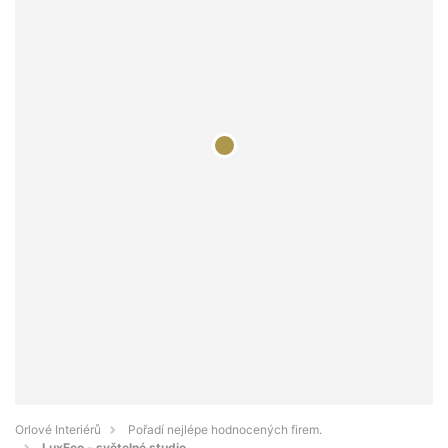
Orlové Interiérů
Pořadí nejlépe hodnocených firem.
LuxEco - světelné studio