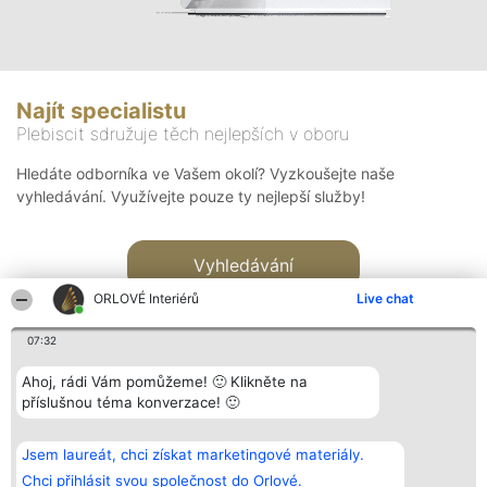
Najít specialistu
Plebiscit sdružuje těch nejlepších v oboru
Hledáte odborníka ve Vašem okolí? Vyzkoušejte naše
vyhledávání. Využívejte pouze ty nejlepší služby!
Vyhledávání
ORLOVÉ Interiérů
Live chat
07:32
Ahoj, rádi Vám pomůžeme! 🙂 Klikněte na
příslušnou téma konverzace! 🙂
Organizátor hlasování
Plebiscyt
Kontakt
Bright Side Solutions sp. z o.
Vítězové
Kontakt
Jsem laureát, chci získat marketingové materiály.
o. sp. k.
Seznam všech
ul. Ruska 22
laureátů
Chci přihlásit svou společnost do Orlové.