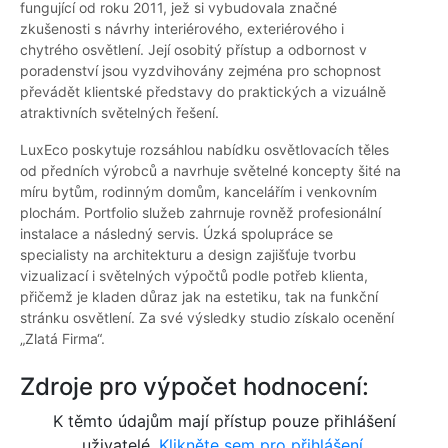
fungující od roku 2011, jež si vybudovala značné
zkušenosti s návrhy interiérového, exteriérového i
chytrého osvětlení. Její osobitý přístup a odbornost v
poradenství jsou vyzdvihovány zejména pro schopnost
převádět klientské představy do praktických a vizuálně
atraktivních světelných řešení.
LuxEco poskytuje rozsáhlou nabídku osvětlovacích těles
od předních výrobců a navrhuje světelné koncepty šité na
míru bytům, rodinným domům, kancelářím i venkovním
plochám. Portfolio služeb zahrnuje rovněž profesionální
instalace a následný servis. Úzká spolupráce se
specialisty na architekturu a design zajišťuje tvorbu
vizualizací i světelných výpočtů podle potřeb klienta,
přičemž je kladen důraz jak na estetiku, tak na funkční
stránku osvětlení. Za své výsledky studio získalo ocenění
„Zlatá Firma“.
Zdroje pro výpočet hodnocení:
K těmto údajům mají přístup pouze přihlášení
uživatelé.
Klikněte sem pro přihlášení.