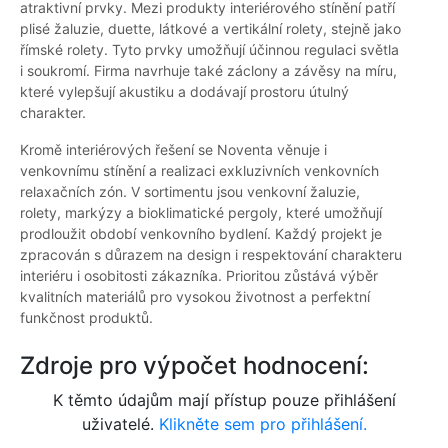
atraktivní prvky. Mezi produkty interiérového stínění patří
plisé žaluzie, duette, látkové a vertikální rolety, stejně jako
římské rolety. Tyto prvky umožňují účinnou regulaci světla
i soukromí. Firma navrhuje také záclony a závěsy na míru,
které vylepšují akustiku a dodávají prostoru útulný
charakter.
Kromě interiérových řešení se Noventa věnuje i
venkovnímu stínění a realizaci exkluzivních venkovních
relaxačních zón. V sortimentu jsou venkovní žaluzie,
rolety, markýzy a bioklimatické pergoly, které umožňují
prodloužit období venkovního bydlení. Každý projekt je
zpracován s důrazem na design i respektování charakteru
interiéru i osobitosti zákazníka. Prioritou zůstává výběr
kvalitních materiálů pro vysokou životnost a perfektní
funkčnost produktů.
Zdroje pro výpočet hodnocení:
K těmto údajům mají přístup pouze přihlášení
uživatelé.
Klikněte sem pro přihlášení.