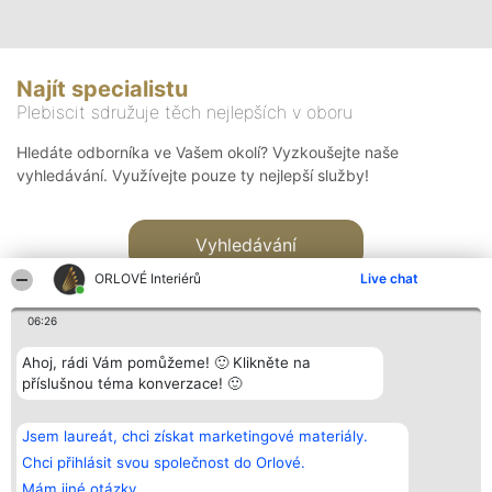
Najít specialistu
Plebiscit sdružuje těch nejlepších v oboru
Hledáte odborníka ve Vašem okolí? Vyzkoušejte naše
vyhledávání. Využívejte pouze ty nejlepší služby!
Vyhledávání
ORLOVÉ Interiérů
Live chat
06:26
Ahoj, rádi Vám pomůžeme! 🙂 Klikněte na
příslušnou téma konverzace! 🙂
Organizátor hlasování
Plebiscyt
Kontakt
Bright Side Solutions sp. z o.
Vítězové
Kontakt
Jsem laureát, chci získat marketingové materiály.
o. sp. k.
Seznam všech
ul. Ruska 22
laureátů
Chci přihlásit svou společnost do Orlové.
Wrocław 50-079
Zásady
Mám jiné otázky.
KRS 0000749100 | Regon
Pravidla