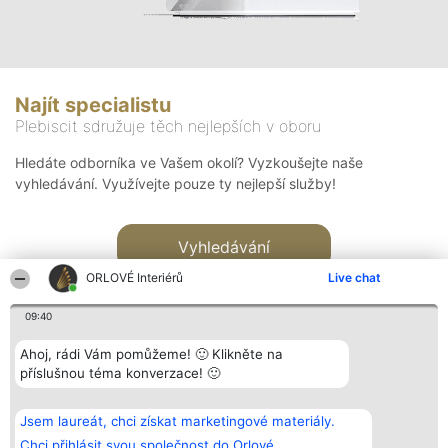
Najít specialistu
Plebiscit sdružuje těch nejlepších v oboru
Hledáte odborníka ve Vašem okolí? Vyzkoušejte naše
vyhledávání. Využívejte pouze ty nejlepší služby!
Vyhledávání
ORLOVÉ Interiérů
Live chat
09:40
Ahoj, rádi Vám pomůžeme! 🙂 Klikněte na
příslušnou téma konverzace! 🙂
Organizátor hlasování
Plebiscyt
Kontakt
Bright Side Solutions sp. z o.
Vítězové
Kontakt
Jsem laureát, chci získat marketingové materiály.
o. sp. k.
Seznam všech
ul. Ruska 22
laureátů
Chci přihlásit svou společnost do Orlové.