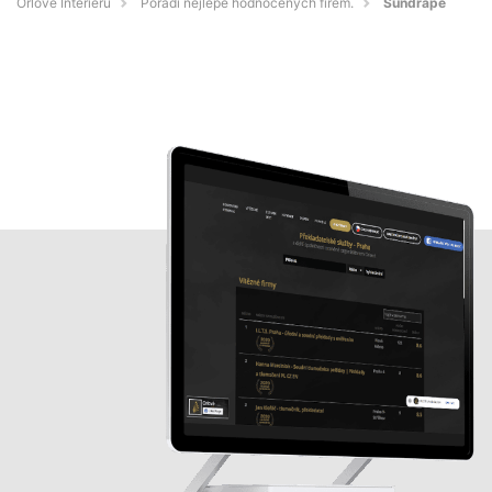
Orlové Interiérů
Pořadí nejlépe hodnocených firem.
Sundrape