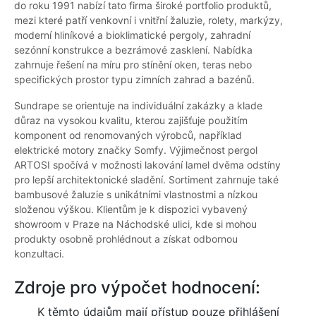
do roku 1991 nabízí tato firma široké portfolio produktů,
mezi které patří venkovní i vnitřní žaluzie, rolety, markýzy,
moderní hliníkové a bioklimatické pergoly, zahradní
sezónní konstrukce a bezrámové zasklení. Nabídka
zahrnuje řešení na míru pro stínění oken, teras nebo
specifických prostor typu zimních zahrad a bazénů.
Sundrape se orientuje na individuální zakázky a klade
důraz na vysokou kvalitu, kterou zajišťuje použitím
komponent od renomovaných výrobců, například
elektrické motory značky Somfy. Výjimečnost pergol
ARTOSI spočívá v možnosti lakování lamel dvěma odstíny
pro lepší architektonické sladění. Sortiment zahrnuje také
bambusové žaluzie s unikátními vlastnostmi a nízkou
složenou výškou. Klientům je k dispozici vybavený
showroom v Praze na Náchodské ulici, kde si mohou
produkty osobně prohlédnout a získat odbornou
konzultaci.
Zdroje pro výpočet hodnocení:
K těmto údajům mají přístup pouze přihlášení