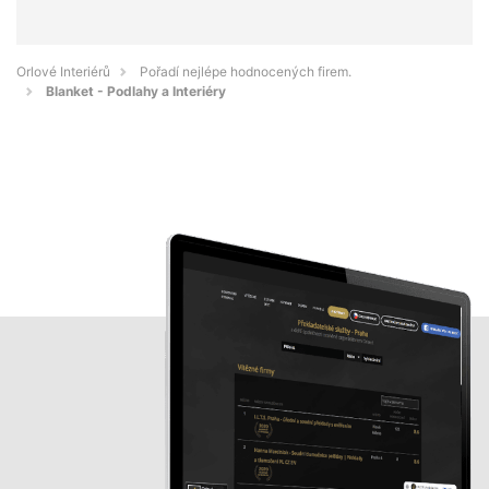
Orlové Interiérů
Pořadí nejlépe hodnocených firem.
Blanket - Podlahy a Interiéry