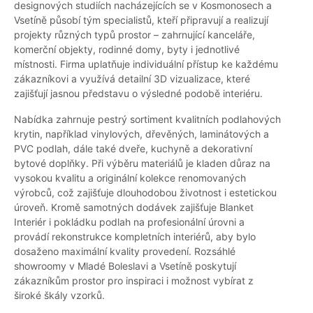
designových studiích nacházejících se v Kosmonosech a
Vsetíně působí tým specialistů, kteří připravují a realizují
projekty různých typů prostor – zahrnující kanceláře,
komerční objekty, rodinné domy, byty i jednotlivé
místnosti. Firma uplatňuje individuální přístup ke každému
zákazníkovi a využívá detailní 3D vizualizace, které
zajišťují jasnou představu o výsledné podobě interiéru.
Nabídka zahrnuje pestrý sortiment kvalitních podlahových
krytin, například vinylových, dřevěných, laminátových a
PVC podlah, dále také dveře, kuchyně a dekorativní
bytové doplňky. Při výběru materiálů je kladen důraz na
vysokou kvalitu a originální kolekce renomovaných
výrobců, což zajišťuje dlouhodobou životnost i estetickou
úroveň. Kromě samotných dodávek zajišťuje Blanket
Interiér i pokládku podlah na profesionální úrovni a
provádí rekonstrukce kompletních interiérů, aby bylo
dosaženo maximální kvality provedení. Rozsáhlé
showroomy v Mladé Boleslavi a Vsetíně poskytují
zákazníkům prostor pro inspiraci i možnost vybírat z
široké škály vzorků.