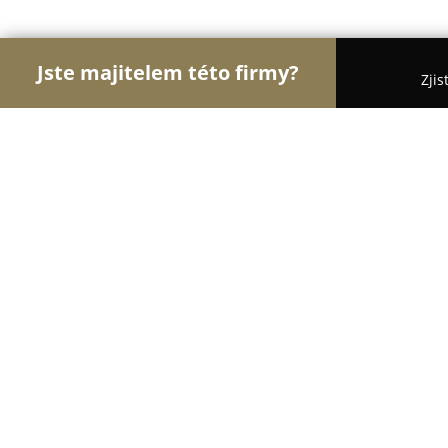
Jste majitelem této firmy?
Zjis
Orlové Interiérů
Pořadí nejlépe hodnocených fi
Vinylove-schody.cz
8.3
(23)
Brno, Masná 5a
Zobrazit telefonní číslo