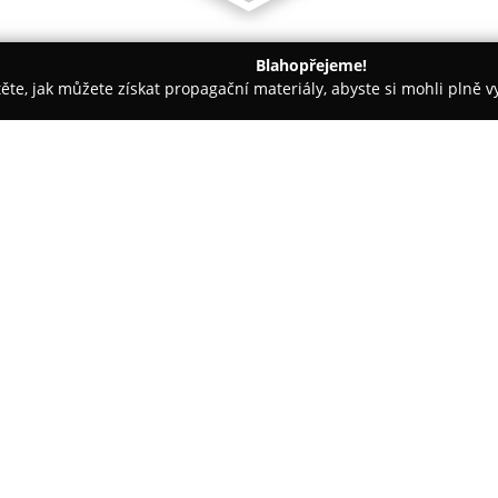
Blahopřejeme!
těte, jak můžete získat propagační materiály, abyste si mohli plně 
rem.
Vinylove-schody.cz
O společnosti:
Vinylove-schody.cz
je firmou 
oblasti interiérů, přičemž hlav
vinylových schodů a podlah. Spo
přináší na trh v Brně i po celé
Předností služeb je možnost sj
schodištěm, aniž by bylo nutn
lišty. Tím vzniká řešení, které j
na údržbu a přispívá ke zlepšen