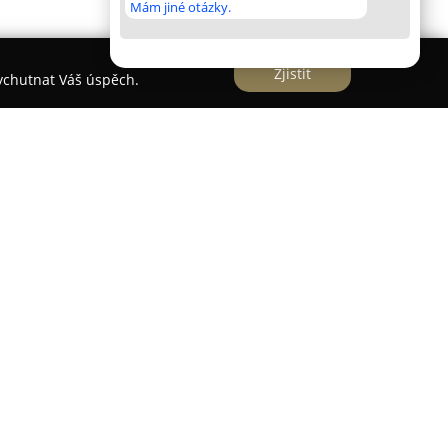
Mám jiné otázky.
Zjistit
vychutnat Váš úspěch.
zaměřenou na poskytování komplexních řešení v
ní pozornost věnuje výrobě a precizní montáži
lečnost čerpá z více než dvaceti let zkušeností a
 České republice inovativní a estetické možnosti.
ednocení designu vinylové podlahy se
é používat viditelné a méně vzhledné hranové
e nejen vizuálně čisté a elegantní, ale i jednodušší
í hygieny interiéru.