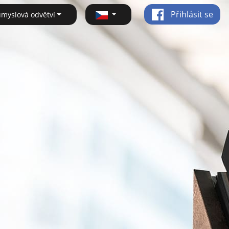
Přihlásit se
ůmyslová odvětví