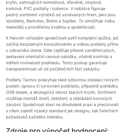
krytin, zahrnujících laminátové, dřevěné, vinylové,
korkové, PVC podlahy i koberce. V nabídce figuruje
pestrý sortiment výrobků od uznávaných firem, jako jsou
Vpodlahy, Barkotex, Breno a Supllex. To umožňuje volbu
materiálů s prověřenou kvalitou a spolehlivostí.
K hlavním výhodám společnosti patří kompletní služba, jež
začíná bezplatným konzultováním a volbou podlahy přímo
u zákazníka doma. Dále zajišťuje přesné zaměření ploch,
sestavení orientační cenové nabídky, včetně kontroly a
měření rovinatosti podkladu. Tento postup garantuje
transparentnost už od počátečních fází zakázky.
Podlahy Tachov poskytuje také odbornou instalaci nových
podlah, úpravu či vyrovnání podkladu, případně pokládku
OSB desek, a ekologický odvoz starých krytin. Sortiment
rozšiřuje montáž dveří, obložení, a obkládání kovových
zárubní. Společnost staví na dlouholeté praxi a preciznosti
s cílem zajistit vysoký standard jak designu, tak funkčních
požadavků každého interiéru.
Zdroje pro výpočet hodnocení: