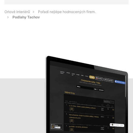
Orlové Interiérů
Pořadí nejlépe hodnocených firem.
Podlahy Tachov