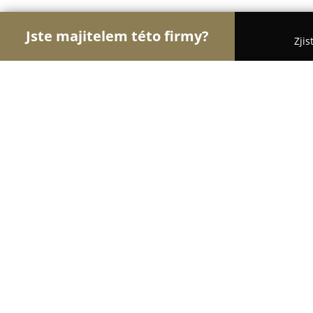
Jste majitelem této firmy?
Zjis
Orlové Interiérů
Pořadí nejlépe hodnocených fi
Podlahy Praha s r o
9.8
(249)
Praha, Komunardů 38
Zobrazit telefonní číslo