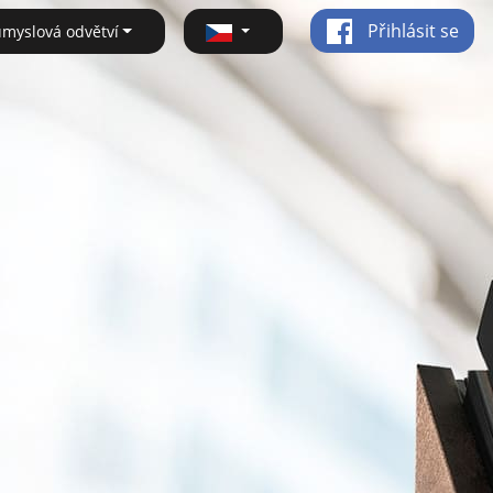
Přihlásit se
ůmyslová odvětví