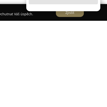
Zjistit
vychutnat Váš úspěch.
.
se již řadu let věnuje poskytování komplexních
rytin. Ve svém portfoliu má širokou nabídku
eré patří například dřevěné, laminátové, vinylové
ce, PVC, marmoleum nebo dřevěné terasy. Výběr z
ném podlahovém studiu sídlícím v Praze, kde jsou
lah a dostupné odborné poradenství.
rientuje nejen na samotný prodej, ale také na
ypů podlahových krytin a jejich následnou
eb je renovace podlah, především parket, kdy