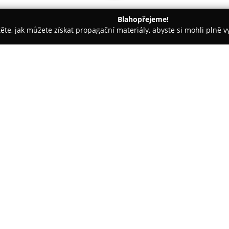
Blahopřejeme!
těte, jak můžete získat propagační materiály, abyste si mohli plně 
rem.
Podlahy Praha s r o
O společnosti:
Společnost
Podlahy Praha s.r.o
služeb v oblasti podlahových k
podlahových materiálů, mezi kt
a korkové podlahy, ale i kober
sortimentu je možný v prostor
k vidění rozmanité vzorky pod
Podlahy Praha s.r.o. se navíc o
profesionální pokládku všech t
údržbu. Nedílnou součástí služ