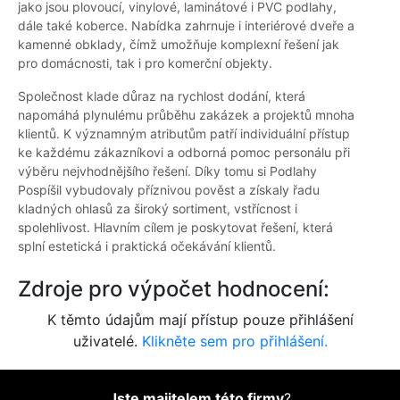
jako jsou plovoucí, vinylové, laminátové i PVC podlahy,
dále také koberce. Nabídka zahrnuje i interiérové dveře a
kamenné obklady, čímž umožňuje komplexní řešení jak
pro domácnosti, tak i pro komerční objekty.
Společnost klade důraz na rychlost dodání, která
napomáhá plynulému průběhu zakázek a projektů mnoha
klientů. K významným atributům patří individuální přístup
ke každému zákazníkovi a odborná pomoc personálu při
výběru nejvhodnějšího řešení. Díky tomu si Podlahy
Pospíšil vybudovaly příznivou pověst a získaly řadu
kladných ohlasů za široký sortiment, vstřícnost i
spolehlivost. Hlavním cílem je poskytovat řešení, která
splní estetická i praktická očekávání klientů.
Zdroje pro výpočet hodnocení:
K těmto údajům mají přístup pouze přihlášení
uživatelé.
Klikněte sem pro přihlášení.
Jste majitelem této firmy
?