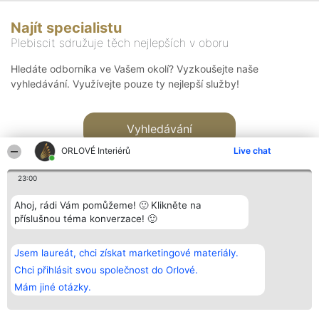
Najít specialistu
Plebiscit sdružuje těch nejlepších v oboru
Hledáte odborníka ve Vašem okolí? Vyzkoušejte naše
vyhledávání. Využívejte pouze ty nejlepší služby!
Vyhledávání
ORLOVÉ Interiérů
Live chat
23:00
Ahoj, rádi Vám pomůžeme! 🙂 Klikněte na
příslušnou téma konverzace! 🙂
Organizátor hlasování
Plebiscyt
Kontakt
Bright Side Solutions sp. z o.
Vítězové
Kontakt
Jsem laureát, chci získat marketingové materiály.
o. sp. k.
Seznam všech
ul. Ruska 22
laureátů
Chci přihlásit svou společnost do Orlové.
Wrocław 50-079
Zásady
Mám jiné otázky.
KRS 0000749100 | Regon
Pravidla
381313360 | NIP 8943132676
Zásady
ochrany
osobních údajů