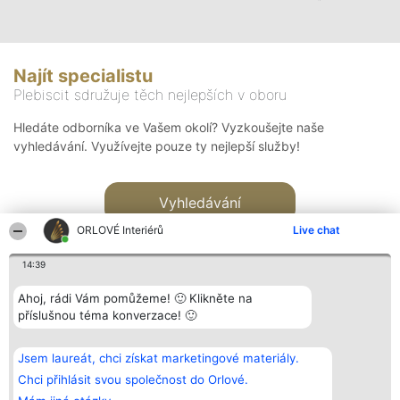
Najít specialistu
Plebiscit sdružuje těch nejlepších v oboru
Hledáte odborníka ve Vašem okolí? Vyzkoušejte naše
vyhledávání. Využívejte pouze ty nejlepší služby!
Vyhledávání
ORLOVÉ Interiérů
Live chat
14:39
Ahoj, rádi Vám pomůžeme! 🙂 Klikněte na
příslušnou téma konverzace! 🙂
Organizátor hlasování
Plebiscyt
Kontakt
Bright Side Solutions sp. z o.
Vítězové
Kontakt
Jsem laureát, chci získat marketingové materiály.
o. sp. k.
Seznam všech
ul. Ruska 22
laureátů
Chci přihlásit svou společnost do Orlové.
Wrocław 50-079
Zásady