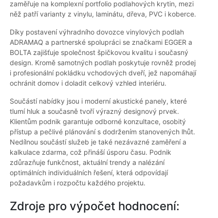
zaměřuje na komplexní portfolio podlahových krytin, mezi
něž patří varianty z vinylu, laminátu, dřeva, PVC i koberce.
Díky postavení výhradního dovozce vinylových podlah
ADRAMAQ a partnerské spolupráci se značkami EGGER a
BOLTA zajišťuje společnost špičkovou kvalitu i současný
design. Kromě samotných podlah poskytuje rovněž prodej
i profesionální pokládku vchodových dveří, jež napomáhají
ochránit domov i doladit celkový vzhled interiéru.
Součástí nabídky jsou i moderní akustické panely, které
tlumí hluk a současně tvoří výrazný designový prvek.
Klientům podnik garantuje odborné konzultace, osobitý
přístup a pečlivé plánování s dodržením stanovených lhůt.
Nedílnou součástí služeb je také nezávazné zaměření a
kalkulace zdarma, což přináší úsporu času. Podnik
zdůrazňuje funkčnost, aktuální trendy a nalézání
optimálních individuálních řešení, která odpovídají
požadavkům i rozpočtu každého projektu.
Zdroje pro výpočet hodnocení: