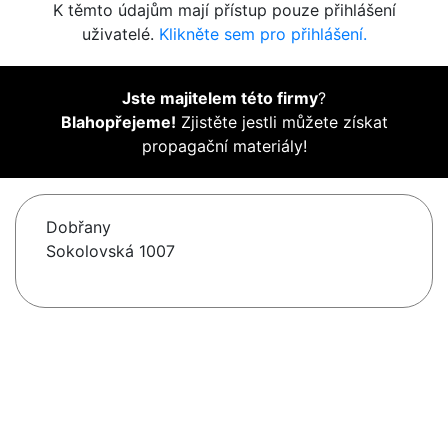
K těmto údajům mají přístup pouze přihlášení
uživatelé.
Klikněte sem pro přihlášení.
Jste majitelem této firmy
?
Blahopřejeme!
Zjistěte jestli můžete získat
propagační materiály!
Dobřany
Sokolovská 1007