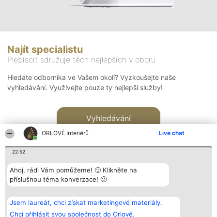
Najít specialistu
Plebiscit sdružuje těch nejlepších v oboru
Hledáte odborníka ve Vašem okolí? Vyzkoušejte naše
vyhledávání. Využívejte pouze ty nejlepší služby!
Vyhledávání
ORLOVÉ Interiérů
Live chat
22:52
Ahoj, rádi Vám pomůžeme! 🙂 Klikněte na
příslušnou téma konverzace! 🙂
Organizátor hlasování
Plebiscyt
Kontakt
Bright Side Solutions sp. z o.
Vítězové
Kontakt
Jsem laureát, chci získat marketingové materiály.
o. sp. k.
Seznam všech
ul. Ruska 22
laureátů
Chci přihlásit svou společnost do Orlové.