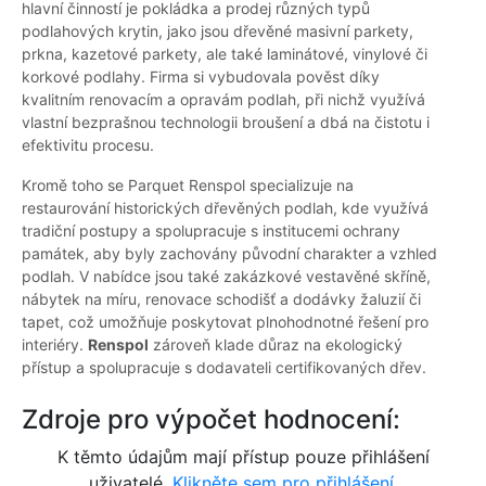
hlavní činností je pokládka a prodej různých typů
podlahových krytin, jako jsou dřevěné masivní parkety,
prkna, kazetové parkety, ale také laminátové, vinylové či
korkové podlahy. Firma si vybudovala pověst díky
kvalitním renovacím a opravám podlah, při nichž využívá
vlastní bezprašnou technologii broušení a dbá na čistotu i
efektivitu procesu.
Kromě toho se Parquet Renspol specializuje na
restaurování historických dřevěných podlah, kde využívá
tradiční postupy a spolupracuje s institucemi ochrany
památek, aby byly zachovány původní charakter a vzhled
podlah. V nabídce jsou také zakázkové vestavěné skříně,
nábytek na míru, renovace schodišť a dodávky žaluzií či
tapet, což umožňuje poskytovat plnohodnotné řešení pro
interiéry.
Renspol
zároveň klade důraz na ekologický
přístup a spolupracuje s dodavateli certifikovaných dřev.
Zdroje pro výpočet hodnocení:
K těmto údajům mají přístup pouze přihlášení
uživatelé.
Klikněte sem pro přihlášení.