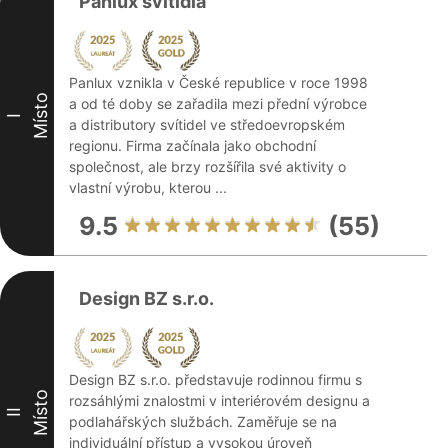
Panlux svítidla
Panlux vznikla v České republice v roce 1998
Místo
a od té doby se zařadila mezi přední výrobce
I
a distributory svítidel ve středoevropském
regionu. Firma začínala jako obchodní
společnost, ale brzy rozšířila své aktivity o
vlastní výrobu, kterou ...
9.5
(55)
Design BZ s.r.o.
Design BZ s.r.o. představuje rodinnou firmu s
Místo
rozsáhlými znalostmi v interiérovém designu a
II
podlahářských službách. Zaměřuje se na
individuální přístup a vysokou úroveň