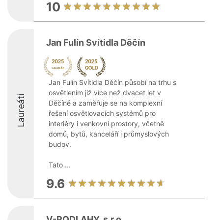
10
Jan Fulín Svítidla Děčín
Jan Fulín Svítidla Děčín působí na trhu s
osvětlením již více než dvacet let v
Laureáti
Děčíně a zaměřuje se na komplexní
řešení osvětlovacích systémů pro
interiéry i venkovní prostory, včetně
domů, bytů, kanceláří i průmyslových
budov.
Tato ...
9.6
V-PODLAHY, s.r.o.