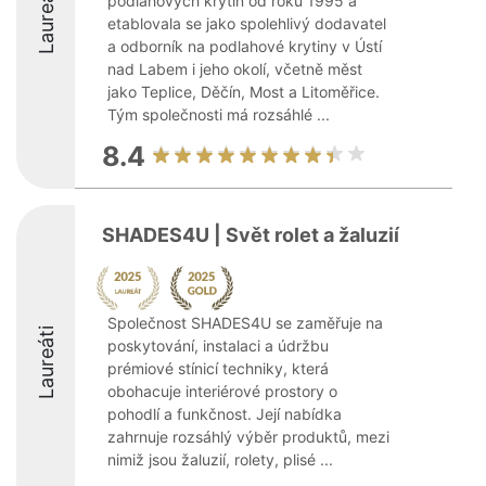
Laureáti
podlahových krytin od roku 1995 a
etablovala se jako spolehlivý dodavatel
a odborník na podlahové krytiny v Ústí
nad Labem i jeho okolí, včetně měst
jako Teplice, Děčín, Most a Litoměřice.
Tým společnosti má rozsáhlé ...
8.4
SHADES4U | Svět rolet a žaluzií
Společnost SHADES4U se zaměřuje na
Laureáti
poskytování, instalaci a údržbu
prémiové stínicí techniky, která
obohacuje interiérové prostory o
pohodlí a funkčnost. Její nabídka
zahrnuje rozsáhlý výběr produktů, mezi
nimiž jsou žaluzií, rolety, plisé ...