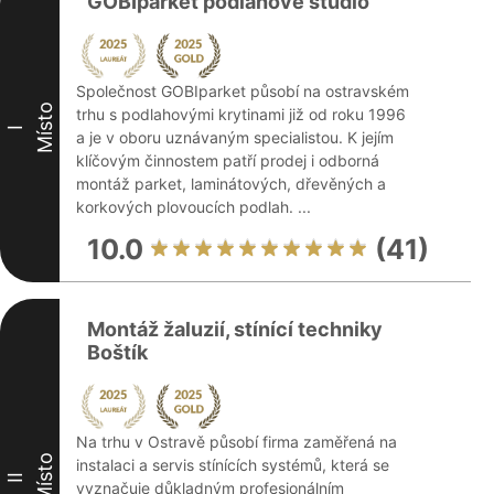
GOBIparket podlahové studio
Společnost GOBIparket působí na ostravském
Místo
trhu s podlahovými krytinami již od roku 1996
I
a je v oboru uznávaným specialistou. K jejím
klíčovým činnostem patří prodej i odborná
montáž parket, laminátových, dřevěných a
korkových plovoucích podlah. ...
10.0
(41)
Montáž žaluzií, stínící techniky
Boštík
Na trhu v Ostravě působí firma zaměřená na
Místo
instalaci a servis stínících systémů, která se
II
vyznačuje důkladným profesionálním