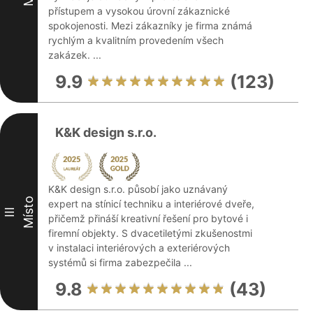
přístupem a vysokou úrovní zákaznické
spokojenosti. Mezi zákazníky je firma známá
rychlým a kvalitním provedením všech
zakázek. ...
9.9
(123)
K&K design s.r.o.
K&K design s.r.o. působí jako uznávaný
Místo
expert na stínicí techniku a interiérové dveře,
III
přičemž přináší kreativní řešení pro bytové i
firemní objekty. S dvacetiletými zkušenostmi
v instalaci interiérových a exteriérových
systémů si firma zabezpečila ...
9.8
(43)