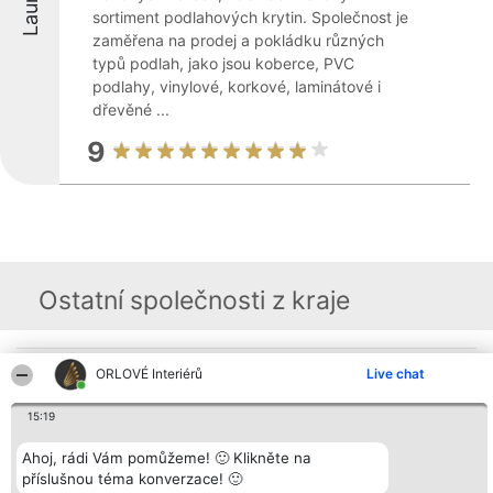
sortiment podlahových krytin. Společnost je
zaměřena na prodej a pokládku různých
typů podlah, jako jsou koberce, PVC
podlahy, vinylové, korkové, laminátové i
dřevěné ...
9
Ostatní společnosti z kraje
Organizátor hlasování
ORLOVÉ Interiérů
Plebiscyt
Kontakt
Live chat
Bright Side Solutions sp. z o.
Vítězové
Kontakt
o. sp. k.
Seznam všech
15:19
ul. Ruska 22
laureátů
Wrocław 50-079
Zásady
KRS 0000749100 | Regon
Ahoj, rádi Vám pomůžeme! 🙂 Klikněte na
Pravidla
381313360 | NIP 8943132676
Zásady
příslušnou téma konverzace! 🙂
ochrany