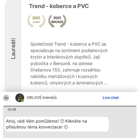
Trend - koberce a PVC
Laureáti
Společnost Trend - koberce a PVC se
specializuje na sortiment podlahových
krytin a interiérových doplňků. Její
pobočka v Berouně, na adrese
Drašarova 155, zahrnuje rozsáhlou
nabídku metrážových i kusových
koberců, vinylových a laminátových ...
8.5
ORLOVÉ Interiérů
Live chat
03:38
Organizátor hlasování
Plebiscyt
Kontakt
Bright Side Solutions sp. z o.
Ahoj, rádi Vám pomůžeme! 🙂 Klikněte na
Vítězové
Kontakt
o. sp. k.
Seznam všech
příslušnou téma konverzace! 🙂
ul. Ruska 22
laureátů
Wrocław 50-079
Zásady