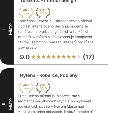
Tereza Z. - Interior design
Společnost Tereza Z. - Interior design působí
Místo
v oblasti interiérového designu, přičemž se
I
zaměřuje na tvorbu originálních a funkčních
interiérů. Nabídka služeb zahrnuje komplexní
návrhy i samotnou realizaci interiérů pro různé
typy prostor, ...
9.0
(17)
Hylena - Koberce, Podlahy
Firma Hylena působí jako specialista v
Místo
segmentu podlahových krytin a poskytování
II
souvisejících služeb v Novém Městě nad
Metují a okolních oblastech. Nabízí komplexní