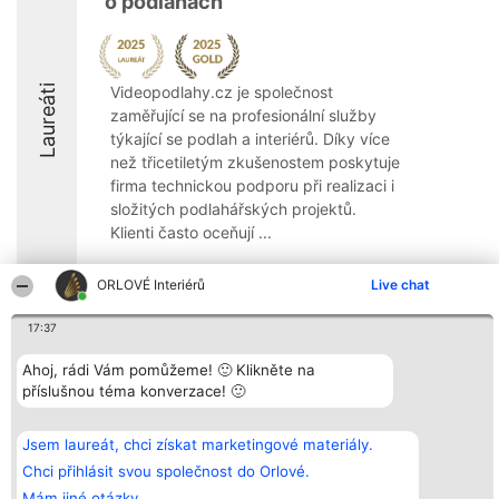
o podlahách
Laureáti
Videopodlahy.cz je společnost
zaměřující se na profesionální služby
týkající se podlah a interiérů. Díky více
než třicetiletým zkušenostem poskytuje
firma technickou podporu při realizaci i
složitých podlahářských projektů.
Klienti často oceňují ...
10
ORLOVÉ Interiérů
Live chat
17:37
Organizátor hlasování
Plebiscyt
Kontakt
Ahoj, rádi Vám pomůžeme! 🙂 Klikněte na
Bright Side Solutions sp. z o.
Vítězové
Kontakt
o. sp. k.
Seznam všech
příslušnou téma konverzace! 🙂
ul. Ruska 22
laureátů
Wrocław 50-079
Zásady
KRS 0000749100 | Regon
Pravidla
Jsem laureát, chci získat marketingové materiály.
381313360 | NIP 8943132676
Zásady
Chci přihlásit svou společnost do Orlové.
ochrany
osobních údajů
Mám jiné otázky.