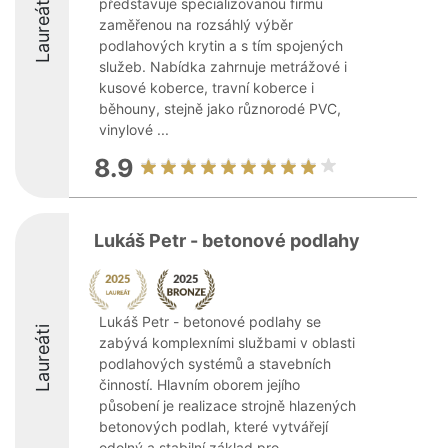
Laureáti
představuje specializovanou firmu
zaměřenou na rozsáhlý výběr
podlahových krytin a s tím spojených
služeb. Nabídka zahrnuje metrážové i
kusové koberce, travní koberce i
běhouny, stejně jako různorodé PVC,
vinylové ...
8.9
Lukáš Petr - betonové podlahy
Lukáš Petr - betonové podlahy se
Laureáti
zabývá komplexními službami v oblasti
podlahových systémů a stavebních
činností. Hlavním oborem jejího
působení je realizace strojně hlazených
betonových podlah, které vytvářejí
odolný a stabilní základ pro ...